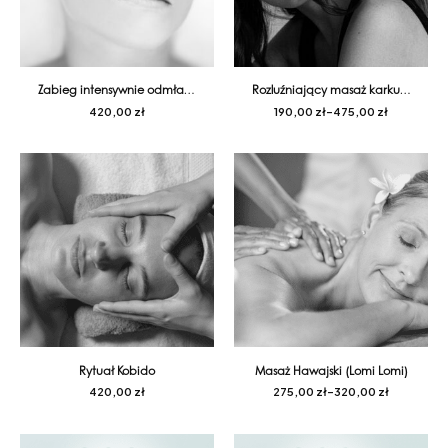
Zabieg intensywnie odmładzający BP3
Rozluźniający masaż karku i głowy Regeneracyjne Odprężenie
420,00
zł
190,00
zł
–
475,00
zł
Rytuał Kobido
Masaż Hawajski (Lomi Lomi)
420,00
zł
275,00
zł
–
320,00
zł