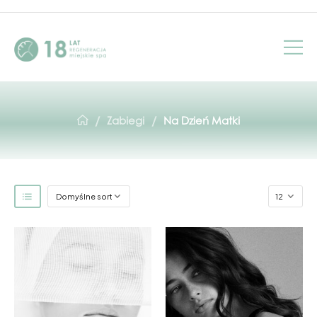
/
/
Zabiegi
Na Dzień Matki